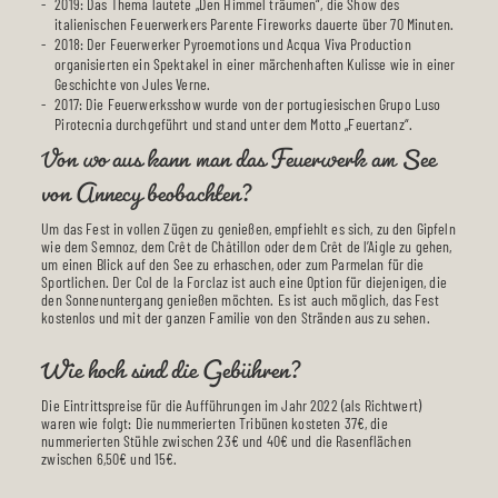
2019: Das Thema lautete „Den Himmel träumen“, die Show des
italienischen Feuerwerkers Parente Fireworks dauerte über 70 Minuten.
2018: Der Feuerwerker Pyroemotions und Acqua Viva Production
organisierten ein Spektakel in einer märchenhaften Kulisse wie in einer
Geschichte von Jules Verne.
2017: Die Feuerwerksshow wurde von der portugiesischen Grupo Luso
Von wo aus kann man das Feuerwerk am See
Pirotecnia durchgeführt und stand unter dem Motto „Feuertanz“.
von Annecy beobachten?
Um das Fest in vollen Zügen zu genießen, empfiehlt es sich, zu den Gipfeln
wie dem Semnoz, dem Crêt de Châtillon oder dem Crêt de l’Aigle zu gehen,
um einen Blick auf den See zu erhaschen, oder zum Parmelan für die
Sportlichen. Der Col de la Forclaz ist auch eine Option für diejenigen, die
den Sonnenuntergang genießen möchten. Es ist auch möglich, das Fest
kostenlos und mit der ganzen Familie von den Stränden aus zu sehen.
Wie hoch sind die Gebühren?
Die Eintrittspreise für die Aufführungen im Jahr 2022 (als Richtwert)
waren wie folgt: Die nummerierten Tribünen kosteten 37€, die
nummerierten Stühle zwischen 23€ und 40€ und die Rasenflächen
zwischen 6,50€ und 15€.