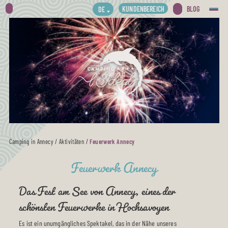
KUNDENBEREICH
BLOG
DE
Camping in Annecy
/
Aktivitäten
/
Feuerwerk Annecy
Feuerwerk Annecy
Das Fest am See von Annecy, eines der
schönsten Feuerwerke in Hochsavoyen
Es ist ein unumgängliches Spektakel, das in der Nähe unseres