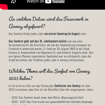
An welchem Datum wird das Feuerwerk in
Annecy abgefeuert?
Das Seefest findet jedes Jahr
am ersten Samstag im August
statt.
Das Seefest geht auf das 16. Jahrhundert zurück
und war eine
Veranstaltung für die Herrscher, die bei der Angliederung Savoyens an
Frankreich anwesend waren. Er fand am 29. August 1860 in der Stadt
Annecy in Anwesenheit von Napoleon III. und Kaiserin Eugenie statt. Das
von Ignace Monnet organisierte Spektakel war so erfolgreich, dass die
Stadt beschloss, die Tradition jedes Jahr in Annecy fortzusetzen.
Welches Thema soll das Seefest von Annecy
2023 haben?
Es ist noch zu früh, um das Thema des
Seefestes von Annecy
im Jahr
2023 zu kennen, aber hier ist ein Überblick über die vergangenen Jahre:
2022: Das Seefest stand unter dem Motto „Wassergeschichte“.
2020 – 2021: Das Fest wurde aus gesundheitlichen Gründen abgesagt.