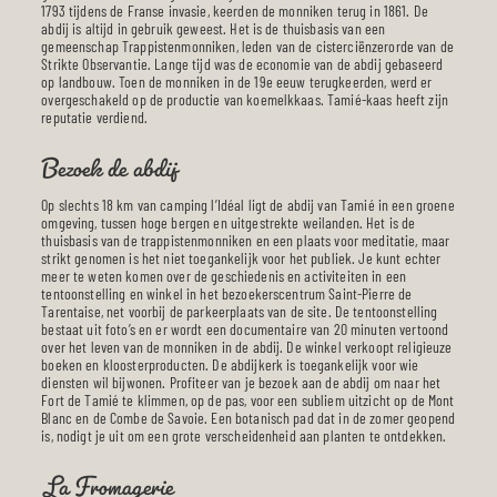
1793 tijdens de Franse invasie, keerden de monniken terug in 1861. De
abdij is altijd in gebruik geweest. Het is de thuisbasis van een
gemeenschap Trappistenmonniken, leden van de cisterciënzerorde van de
Strikte Observantie. Lange tijd was de economie van de abdij gebaseerd
op landbouw. Toen de monniken in de 19e eeuw terugkeerden, werd er
overgeschakeld op de productie van koemelkkaas. Tamié-kaas heeft zijn
reputatie verdiend.
Bezoek de abdij
Op slechts 18 km van camping l’Idéal ligt de abdij van Tamié in een groene
omgeving, tussen hoge bergen en uitgestrekte weilanden. Het is de
thuisbasis van de trappistenmonniken en een plaats voor meditatie, maar
strikt genomen is het niet toegankelijk voor het publiek. Je kunt echter
meer te weten komen over de geschiedenis en activiteiten in een
tentoonstelling en winkel in het bezoekerscentrum Saint-Pierre de
Tarentaise, net voorbij de parkeerplaats van de site. De tentoonstelling
bestaat uit foto’s en er wordt een documentaire van 20 minuten vertoond
over het leven van de monniken in de abdij. De winkel verkoopt religieuze
boeken en kloosterproducten. De abdijkerk is toegankelijk voor wie
diensten wil bijwonen. Profiteer van je bezoek aan de abdij om naar het
Fort de Tamié te klimmen, op de pas, voor een subliem uitzicht op de Mont
Blanc en de Combe de Savoie. Een botanisch pad dat in de zomer geopend
is, nodigt je uit om een grote verscheidenheid aan planten te ontdekken.
La Fromagerie