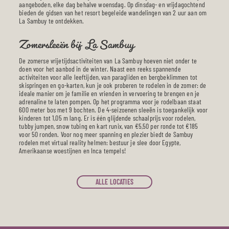
aangeboden, elke dag behalve woensdag. Op dinsdag- en vrijdagochtend
bieden de gidsen van het resort begeleide wandelingen van 2 uur aan om
La Sambuy te ontdekken.
Zomersleeën bij La Sambuy
De zomerse vrijetijdsactiviteiten van La Sambuy hoeven niet onder te
doen voor het aanbod in de winter. Naast een reeks spannende
activiteiten voor alle leeftijden, van paragliden en bergbeklimmen tot
skispringen en go-karten, kun je ook proberen te rodelen in de zomer: de
ideale manier om je familie en vrienden in vervoering te brengen en je
adrenaline te laten pompen. Op het programma voor je rodelbaan staat
600 meter bos met 9 bochten. De 4-seizoenen sleeën is toegankelijk voor
kinderen tot 1,05 m lang. Er is één glijdende schaalprijs voor rodelen,
tubby jumpen, snow tubing en kart runix, van €5,50 per ronde tot €185
voor 50 ronden. Voor nog meer spanning en plezier biedt de Sambuy
rodelen met virtual reality helmen: bestuur je slee door Egypte,
Amerikaanse woestijnen en Inca tempels!
ALLE LOCATIES