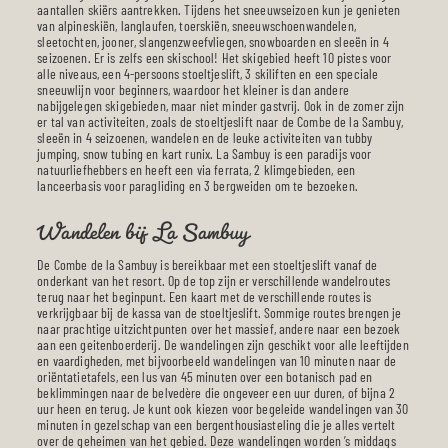
aantallen skiërs aantrekken. Tijdens het sneeuwseizoen kun je genieten
van alpineskiën, langlaufen, toerskiën, sneeuwschoenwandelen,
sleetochten, jooner, slangenzweefvliegen, snowboarden en sleeën in 4
seizoenen. Er is zelfs een skischool! Het skigebied heeft 10 pistes voor
alle niveaus, een 4-persoons stoeltjeslift, 3 skiliften en een speciale
sneeuwlijn voor beginners, waardoor het kleiner is dan andere
nabijgelegen skigebieden, maar niet minder gastvrij. Ook in de zomer zijn
er tal van activiteiten, zoals de stoeltjeslift naar de Combe de la Sambuy,
sleeën in 4 seizoenen, wandelen en de leuke activiteiten van tubby
jumping, snow tubing en kart runix. La Sambuy is een paradijs voor
natuurliefhebbers en heeft een via ferrata, 2 klimgebieden, een
lanceerbasis voor paragliding en 3 bergweiden om te bezoeken.
Wandelen bij La Sambuy
De Combe de la Sambuy is bereikbaar met een stoeltjeslift vanaf de
onderkant van het resort. Op de top zijn er verschillende wandelroutes
terug naar het beginpunt. Een kaart met de verschillende routes is
verkrijgbaar bij de kassa van de stoeltjeslift. Sommige routes brengen je
naar prachtige uitzichtpunten over het massief, andere naar een bezoek
aan een geitenboerderij. De wandelingen zijn geschikt voor alle leeftijden
en vaardigheden, met bijvoorbeeld wandelingen van 10 minuten naar de
oriëntatietafels, een lus van 45 minuten over een botanisch pad en
beklimmingen naar de belvedère die ongeveer een uur duren, of bijna 2
uur heen en terug. Je kunt ook kiezen voor begeleide wandelingen van 30
minuten in gezelschap van een bergenthousiasteling die je alles vertelt
over de geheimen van het gebied. Deze wandelingen worden ’s middags