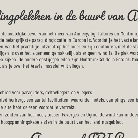
dingplekken in de buurt van A
 de oostelijke oever van het meer van Annecy, bij Talloires en Montmin.
 belangrijkste paraglidinglocatie in Europa is. Voordat je het vaste land
en van het prachtige uitzicht op het meer en zijn contouren, met de s
tijgen is over het algemeen gemakkelijk als er geen wind is. De plek w
n kijken. De andere opstijggebieden zijn Montmin-Col de la Forclaz, 
 als je over het Aravis-massief wilt vliegen.
bied voor paragliders, deltavliegers en vliegers.
ied herbergt een aantal faciliteiten, waaronder hotels, campings, een 
e site hebt gelezen voordat je vertrekt.
eer van Annecy met FBI Para
 ten zuiden van het meer, tussen Faverges en Ugine. De wind kan midden
lt hoogspanningskabels zien in de buurt van het landingsgebied.