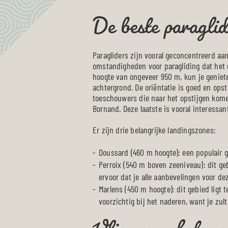
De beste paragli
Paragliders zijn vooral geconcentreerd aan
omstandigheden voor paragliding dat het de
hoogte van ongeveer 950 m, kun je geniet
achtergrond. De oriëntatie is goed en ops
toeschouwers die naar het opstijgen kome
Bornand. Deze laatste is vooral interessant
Er zijn drie belangrijke landingszones:
Doussard (460 m hoogte): een populair ge
Perroix (540 m boven zeeniveau): dit geb
ervoor dat je alle aanbevelingen voor dez
Vlieg over het m
Marlens (450 m hoogte): dit gebied ligt
voorzichtig bij het naderen, want je zu