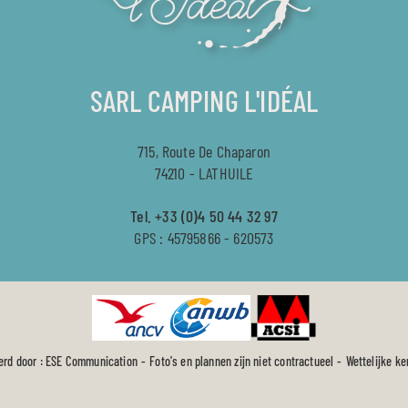
SARL CAMPING L'IDÉAL
715, Route De Chaparon
74210 - LATHUILE
Tel.
+33 (0)4 50 44 32 97
GPS : 45795866 - 620573
erd door :
ESE Communication
Foto's en plannen zijn niet contractueel
Wettelijke k