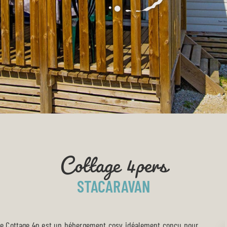
Cottage 4pers
STACARAVAN
le Cottage 4p est un hébergement cosy idéalement conçu pour