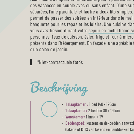
des vacances en couple avec ou sans enfant. D’une su
séparées, l’une parentale, et l’autre à deux lits simple
permet de passer des soirées en intérieur dans le meil
banquette pour les repas et les loisirs. Une cuisine d’a
vous avez besoin durant votre
séjour en mobil home su
personnes, feux de cuisson, évier, frigo et four à micr
présents dans l’hébergement. En façade, une agréable
d’un salon de jardin.
*Niet-contractuele foto’s
Beschrijving
1 slaapkamer :
1 bed 140 x 190cm
1 slaapkamer:
2 bedden 80 x 190cm
Woonkamer:
1 bank + TV
Beddengoed:
kussens en dekbedden aanwez
(lakens of KITS van lakens en handdoeken k