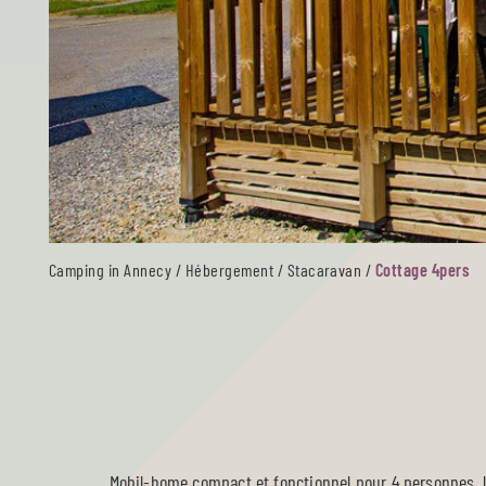
Camping in Annecy
/
Hébergement
/
Stacaravan
/
Cottage 4pers
Mobil-home compact et fonctionnel pour 4 personnes, 