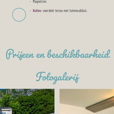
Magnetron
Buiten:
overdekt terras met tuinmeubilair,
Prijzen en beschikbaarheid
Fotogalerij