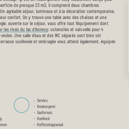
perficie de presque 23 m2, il comprend deux chambres
s. Un agréable séjour, lumineux et à la décoration contemporaine,
leur confort. On y trouve une table avec des chaises et une
ngle, ouverte sur le séjour, vous offre tout l’équipement dont
r les rives du lac d’Annecy
: ustensiles et vaisselle pour 4
o-ondes. Une salle d’eau et des WC séparés sont bien sûr
 terrasse surélevée et ombragée vous attend également, équipée
Servies
Keukengerei
Gasfornuis
ig
Koelkast
unnen
Koffiezetapparaat