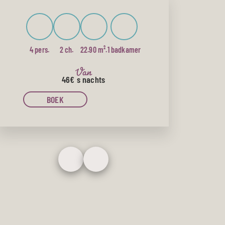
4 pers.
2 ch.
22.90 m².
1 badkamer
Van
46€
s nachts
BOEK