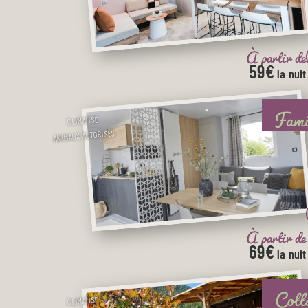
À partir de
59€
la nuit
Fami
CLIMATISÉ
ANIMAUX AUTORISÉS
À partir de
69€
la nuit
Cott
CLIMATISÉ