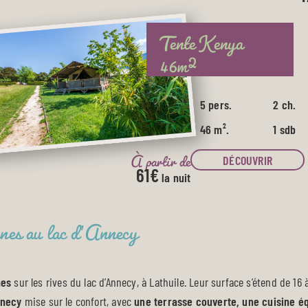
Tente Kenya
46m²
5 pers.
2 ch.
46 m².
1 sdb
À partir de
DÉCOUVRIR
61€
la nuit
nes au lac d’Annecy
mes
sur les rives du lac d’Annecy, à Lathuile. Leur surface s’étend de 16 
nnecy
mise sur le confort, avec
une terrasse couverte, une cuisine éq