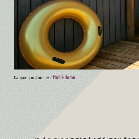
Camping in Annecy
/
Mobil-Home
Vous cherchez une
location de mobil-home à Annecy