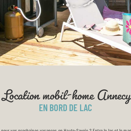
Location mobil-home Annecy
EN BORD DE LAC
pour vos prochaines
vacances en Haute-Savoie
? Entre le lac et le ma