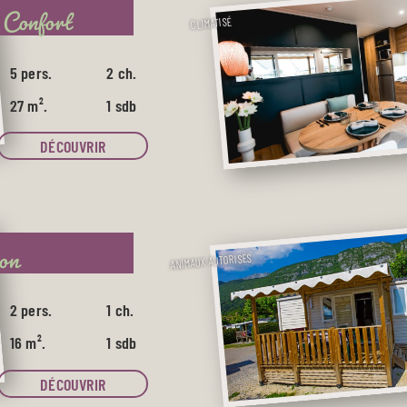
 Confort
CLIMATISÉ
5 pers.
2 ch.
27 m².
1 sdb
DÉCOUVRIR
on
ANIMAUX AUTORISÉS
2 pers.
1 ch.
16 m².
1 sdb
DÉCOUVRIR