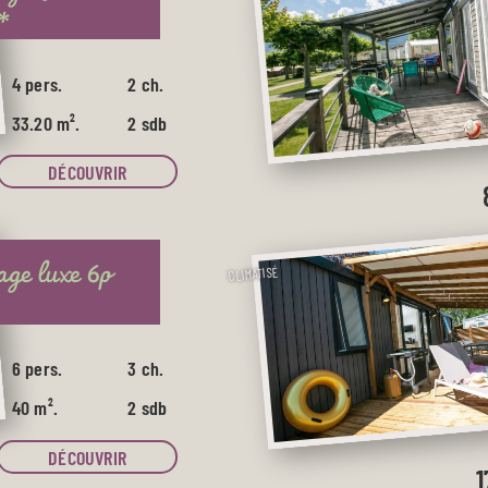
*
4 pers.
2 ch.
33.20 m².
2 sdb
DÉCOUVRIR
age luxe 6p
CLIMATISÉ
6 pers.
3 ch.
40 m².
2 sdb
DÉCOUVRIR
1