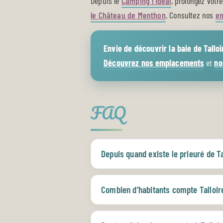
Depuis le
Camping l’Idéal
, prolongez votr
le Château de Menthon
. Consultez nos
e
Envie de découvrir la baie de Talloi
Découvrez nos emplacements
et
no
FAQ
Depuis quand existe le prieuré de Ta
Combien d’habitants compte Talloi