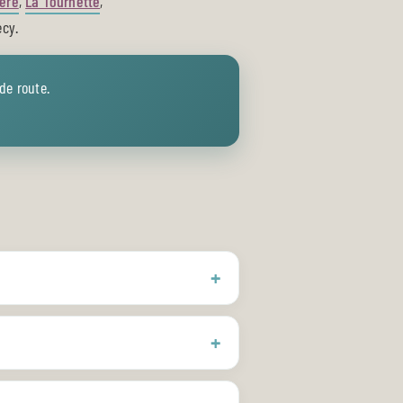
hère
,
La Tournette
,
ecy.
de route.