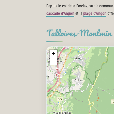
Depuis le col de la Forclaz, sur la commune,
cascade d’Angon
et la
plage d’Angon
offr
Talloires-Montmin a
+
−