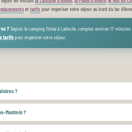
e séjour en visitant
la Cascade d’Angon
,
la Plage d’Angon
,
le Roc de C
mplacements
et
tarifs
pour organiser votre séjour au bord du lac d’Ann
res ?
Depuis le camping l’Idéal à Lathuile, comptez environ 17 minutes 
s tarifs
pour organiser votre séjour.
lloires ?
res-Montmin ?