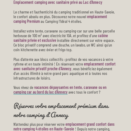
Emplacement camping avec sanitaire privé au Lac d’Annecy
Le charme et l’authenticité du camping traditionnel en Haute-Savoie,
le confort absolu en plus. Découvrez notre nouvel
emplacement
camping Premium
au Camping l’Idéal 4 étoiles.
Installez votre tente, caravane ou camping-car sur une belle parcelle
herbeuse de 100 m² avec électricité 10A, et profitez d’une
cabine
sanitaire privée et exclusive
installée directement sur votre espace.
Ce bloc privatif comprend une douche, un lavabo, un WC ainsi qu’un
coin kitchenette avec évier et frigo top.
Plus d’attente aux blocs collectifs : profitez de vos vacances à votre
rythme et en toute intimité ! En réservant votre
emplacement confort
avec sanitaire privatif proche d’Annecy
, vous bénéficiez également
d’un accès illimité à notre grand parc aquatique et à toutes nos
infrastructures de loisirs.
Vous rêvez de
vacances dépaysantes en tente, caravane ou en
camping car au bord du lac d’Annecy
avec tous le confort ?
Réservez votre emplacement prémium dans
notre camping d’Annecy
N’attendez plus pour réserver votre
emplacement grand confort dans
notre camping 4 étoiles en Haute-Savoie
! Depuis notre camping,