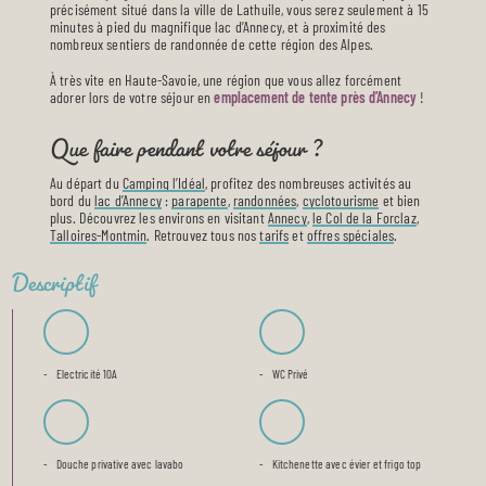
précisément situé dans la ville de Lathuile, vous serez seulement à 15
minutes à pied du magnifique lac d’Annecy, et à proximité des
nombreux sentiers de randonnée de cette région des Alpes.
À très vite en Haute-Savoie, une région que vous allez forcément
adorer lors de votre séjour en
emplacement de tente près d’Annecy
!
Que faire pendant votre séjour ?
Au départ du
Camping l’Idéal
, profitez des nombreuses activités au
bord du
lac d’Annecy
:
parapente
,
randonnées
,
cyclotourisme
et bien
plus. Découvrez les environs en visitant
Annecy
,
le Col de la Forclaz
,
Talloires-Montmin
. Retrouvez tous nos
tarifs
et
offres spéciales
.
Descriptif
Electricité 10A
WC Privé
Douche privative avec lavabo
Kitchenette avec évier et frigo top