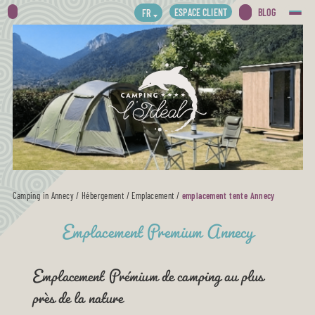
ESPACE CLIENT
BLOG
FR
Camping in Annecy
/
Hébergement
/
Emplacement
/
emplacement tente Annecy
Emplacement Premium Annecy
Emplacement Prémium de camping au plus
près de la nature