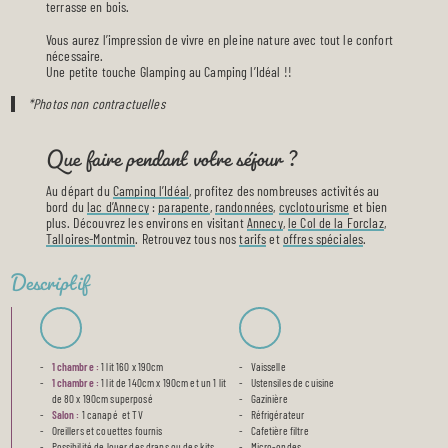
terrasse en bois.
Vous aurez l’impression de vivre en pleine nature avec tout le confort
nécessaire.
Une petite touche Glamping au Camping l’Idéal !!
*Photos non contractuelles
Que faire pendant votre séjour ?
Au départ du
Camping l’Idéal
, profitez des nombreuses activités au
bord du
lac d’Annecy
:
parapente
,
randonnées
,
cyclotourisme
et bien
plus. Découvrez les environs en visitant
Annecy
,
le Col de la Forclaz
,
Talloires-Montmin
. Retrouvez tous nos
tarifs
et
offres spéciales
.
Descriptif
1 chambre :
1 lit 160 x 190cm
Vaisselle
1 chambre :
1 lit de 140cm x 190cm et un 1 lit
Ustensiles de cuisine
de 80 x 190cm superposé
Gazinière
Salon :
1 canapé et TV
Réfrigérateur
Oreillers et couettes fournis
Cafetière filtre
Possibilité de louer des draps ou des kits
Micro-ondes