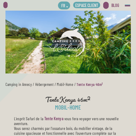
ESPACE CLIENT
BLOG
FR
Camping in Annecy
/
Hébergement
/
Mobil-Home
/
Tente Kenya 46m²
Tente Kenya 46m²
MOBIL-HOME
L’esprit Safari de la
Tente Kenya
vous fera voyager vers une nouvelle
aventure.
Vous serez charmés par l’ossature bois, du mobilier vintage, de la
cuisine spacieuse et fonctionnelle avec l’ouverture complète sur la