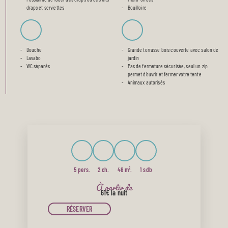
draps et serviettes
Bouilloire
Douche
Grande terrasse bois couverte avec salon de
Lavabo
jardin
WC séparés
Pas de fermeture sécurisée, seul un zip
permet d’ouvrir et fermer votre tente
Animaux autorisés
5 pers.
2 ch.
46 m².
1 sdb
À partir de
61€
la nuit
RÉSERVER