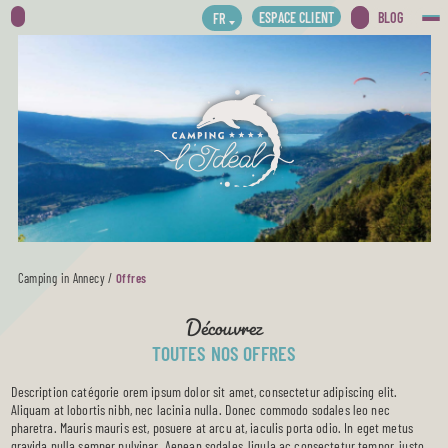
ESPACE CLIENT
BLOG
FR
Camping in Annecy
/
Offres
Découvrez
TOUTES NOS OFFRES
Description catégorie orem ipsum dolor sit amet, consectetur adipiscing elit.
Aliquam at lobortis nibh, nec lacinia nulla. Donec commodo sodales leo nec
pharetra. Mauris mauris est, posuere at arcu at, iaculis porta odio. In eget metus
gravida nulla semper pulvinar. Aenean sodales, ligula ac consectetur tempor, justo